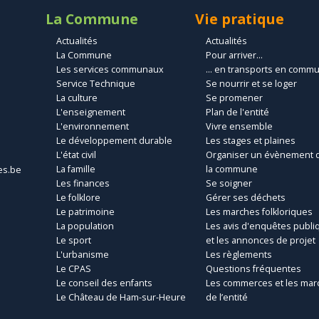
La Commune
Vie pratique
Actualités
Actualités
La Commune
Pour arriver...
Les services communaux
... en transports en comm
Service Technique
Se nourrir et se loger
La culture
Se promener
L'enseignement
Plan de l'entité
L'environnement
Vivre ensemble
Le développement durable
Les stages et plaines
L'état civil
Organiser un évènement 
La famille
la commune
es.be
Les finances
Se soigner
Le folklore
Gérer ses déchets
Le patrimoine
Les marches folkloriques
La population
Les avis d'enquêtes publi
Le sport
et les annonces de projet
L'urbanisme
Les règlements
Le CPAS
Questions fréquentes
Le conseil des enfants
Les commerces et les mar
Le Château de Ham-sur-Heure
de l’entité