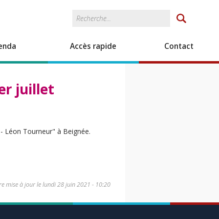
Rechercher
Formulaire de
recherche
enda
Accès rapide
Contact
 juillet
t - Léon Tourneur" à Beignée.
re mise à jour le
lundi 28 juin 2021 - 10:20