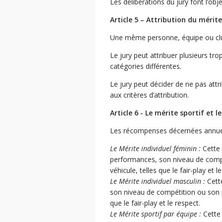
Les délibérations du jury font l’obj
Article 5 – Attribution du mérite
Une même personne, équipe ou club
Le jury peut attribuer plusieurs tr
catégories différentes.
Le jury peut décider de ne pas att
aux critères d’attribution.
Article 6 - Le mérite sportif et l
Les récompenses décernées annue
Le Mérite individuel féminin :
Cette 
performances, son niveau de compét
véhicule, telles que le fair-play et l
Le Mérite individuel masculin :
Cette
son niveau de compétition ou son pa
que le fair-play et le respect.
Le Mérite sportif par équipe :
Cette 