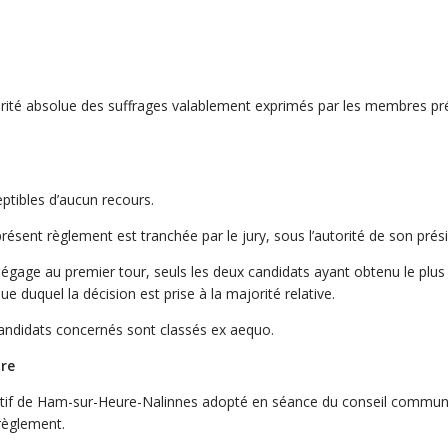
orité absolue des suffrages valablement exprimés par les membres pré
ptibles d’aucun recours.
résent règlement est tranchée par le jury, sous l’autorité de son prés
égage au premier tour, seuls les deux candidats ayant obtenu le plu
ue duquel la décision est prise à la majorité relative.
 candidats concernés sont classés ex aequo.
ire
ortif de Ham-sur-Heure-Nalinnes adopté en séance du conseil commun
 règlement.