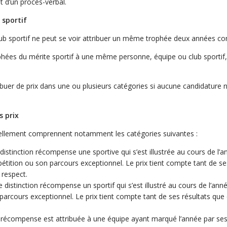
et d’un procès-verbal.
 sportif
 sportif ne peut se voir attribuer un même trophée deux années con
ophées du mérite sportif à une même personne, équipe ou club sportif, 
ribuer de prix dans une ou plusieurs catégories si aucune candidature
es prix
llement comprennent notamment les catégories suivantes :
distinction récompense une sportive qui s’est illustrée au cours de l’
ition ou son parcours exceptionnel. Le prix tient compte tant de ses
e respect.
 distinction récompense un sportif qui s’est illustré au cours de l’a
rcours exceptionnel. Le prix tient compte tant de ses résultats que de
récompense est attribuée à une équipe ayant marqué l’année par ses 