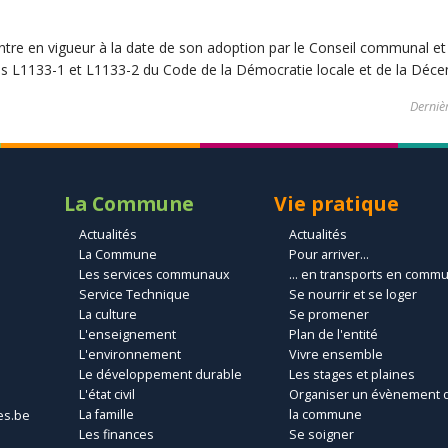
re en vigueur à la date de son adoption par le Conseil communal et 
cles L1133-1 et L1133-2 du Code de la Démocratie locale et de la Décen
Dernièr
La Commune
Vie pratique
Actualités
Actualités
La Commune
Pour arriver...
Les services communaux
... en transports en comm
Service Technique
Se nourrir et se loger
La culture
Se promener
L'enseignement
Plan de l'entité
L'environnement
Vivre ensemble
Le développement durable
Les stages et plaines
L'état civil
Organiser un évènement 
La famille
la commune
es.be
Les finances
Se soigner