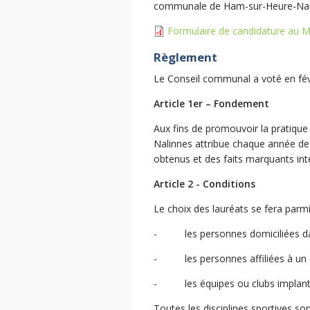
communale de Ham-sur-Heure-Nal
Formulaire de candidature au Mé
Règlement
Le Conseil communal a voté en févr
Article 1er – Fondement
Aux fins de promouvoir la pratiqu
Nalinnes attribue chaque année des
obtenus et des faits marquants int
Article 2 - Conditions
Le choix des lauréats se fera parmi
- les personnes domiciliées da
- les personnes affiliées à un club
- les équipes ou clubs implantés
Toutes les disciplines sportives so