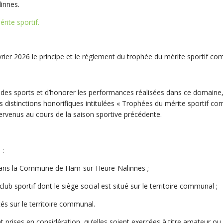
innes.
rite sportif.
ier 2026 le principe et le règlement du trophée du mérite sportif co
e des sports et d’honorer les performances réalisées dans ce domai
 distinctions honorifiques intitulées « Trophées du mérite sportif co
ervenus au cours de la saison sportive précédente.
 :
ns la Commune de Ham-sur-Heure-Nalinnes ;
 sportif dont le siège social est situé sur le territoire communal ;
 sur le territoire communal.
nt prises en considération, qu’elles soient exercées à titre amateur ou