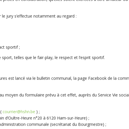
r le jury s’effectue notamment au regard :
 sportif ;
t, telles que le fair-play, le respect et l’esprit sportif.
res est lancé via le bulletin communal, la page Facebook de la comm
au moyen du formulaire prévu à cet effet, auprès du Service Vie social
 (
courrier@hshn.be
) ;
emin d’Oultre-Heure n°20 à 6120 Ham-sur-Heure) ;
 l’Administration communale (secrétariat du Bourgmestre) ;