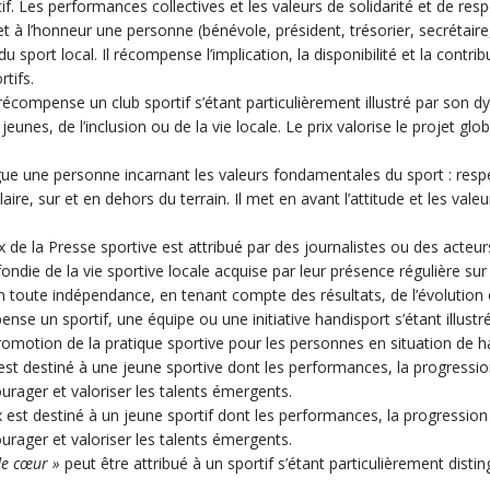
f. Les performances collectives et les valeurs de solidarité et de resp
 à l’honneur une personne (bénévole, président, trésorier, secrétaire,..
u sport local. Il récompense l’implication, la disponibilité et la cont
tifs.
récompense un club sportif s’étant particulièrement illustré par son 
eunes, de l’inclusion ou de la vie locale. Le prix valorise le projet glo
gue une personne incarnant les valeurs fondamentales du sport : respe
re, sur et en dehors du terrain. Il met en avant l’attitude et les vale
x de la Presse sportive est attribué par des journalistes ou des acteu
ndie de la vie sportive locale acquise par leur présence régulière sur l
en toute indépendance, en tenant compte des résultats, de l’évolution o
nse un sportif, une équipe ou une initiative handisport s’étant illust
motion de la pratique sportive pour les personnes en situation de h
est destiné à une jeune sportive dont les performances, la progression
ourager et valoriser les talents émergents.
 est destiné à un jeune sportif dont les performances, la progression 
ourager et valoriser les talents émergents.
de cœur »
peut être attribué à un sportif s’étant particulièrement disti