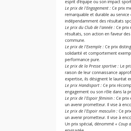
esprit d’équipe ou son impact sporti
Le prix de l'Engagement :
Ce prix met
remarquable et durable au service d
indépendamment des résultats spor
Le prix du Club de l'année :
Ce prix 
résultats, son action en faveur des j
commune.
Le prix de l'Exemple :
Ce prix distin
solidarité et comportement exemplai
performance pure.
Le prix de la Presse sportive :
Le pri
raison de leur connaissance approfo
expertise, ils désignent le lauréat 
Le prix Handisport :
Ce prix récompe
engagement ou son rôle dans la pro
Le prix de l'Espoir féminin :
Ce prix 
un avenir prometteur. Il vise à enc
Le prix de l'Espoir masculin :
Ce prix
un avenir prometteur. Il vise à enc
Un prix spécial, dénommé
« Coup 
envisagée.