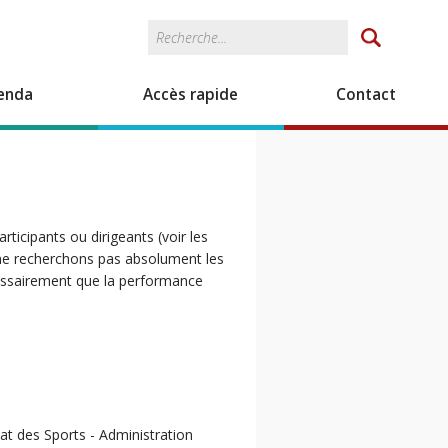
Rechercher
Formulaire de
recherche
enda
Accès rapide
Contact
rticipants ou dirigeants (voir les
s ne recherchons pas absolument les
cessairement que la performance
inat des Sports - Administration