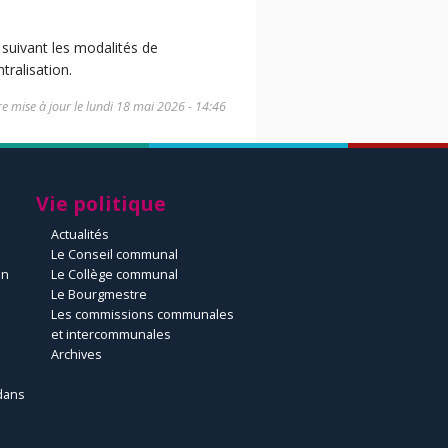
suivant les modalités de
tralisation.
e mise à jour le
lundi 18 mai 2026 - 14:46
Vie politique
Actualités
Le Conseil communal
un
Le Collège communal
Le Bourgmestre
Les commissions communales
et intercommunales
Archives
dans