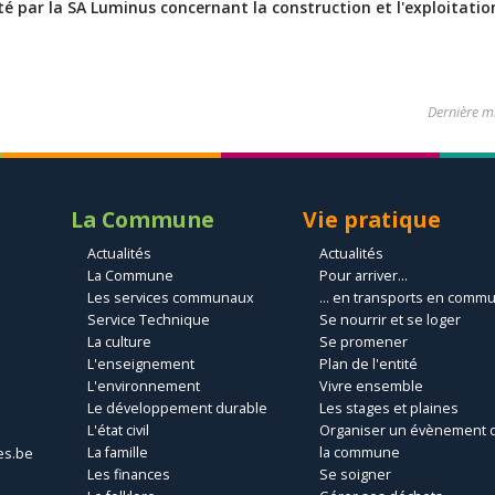
té par la SA Luminus concernant la construction et l'exploitatio
Dernière mi
La Commune
Vie pratique
Actualités
Actualités
La Commune
Pour arriver...
Les services communaux
... en transports en comm
Service Technique
Se nourrir et se loger
La culture
Se promener
L'enseignement
Plan de l'entité
L'environnement
Vivre ensemble
Le développement durable
Les stages et plaines
L'état civil
Organiser un évènement 
La famille
la commune
es.be
Les finances
Se soigner