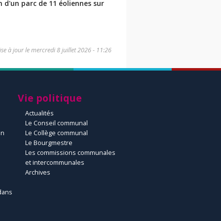
n d'un parc de 11 éoliennes sur
se à jour le
mercredi 8 juillet 2026 - 11:26
Vie politique
Actualités
Le Conseil communal
un
Le Collège communal
Le Bourgmestre
Les commissions communales
et intercommunales
Archives
dans