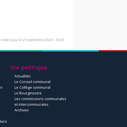
 mise à jour le
23 septembre 2024 - 16:50
Vie politique
Actualités
Le Conseil communal
un
Le Collège communal
Le Bourgmestre
Les commissions communales
et intercommunales
Archives
dans