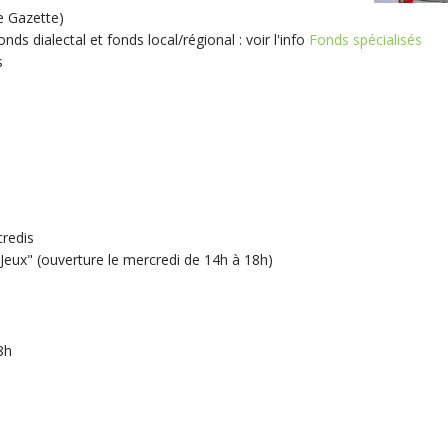
e Gazette)
ds dialectal et fonds local/régional : voir l'info
Fonds spécialisés
s
credis
eux" (ouverture le mercredi de 14h à 18h)
8h