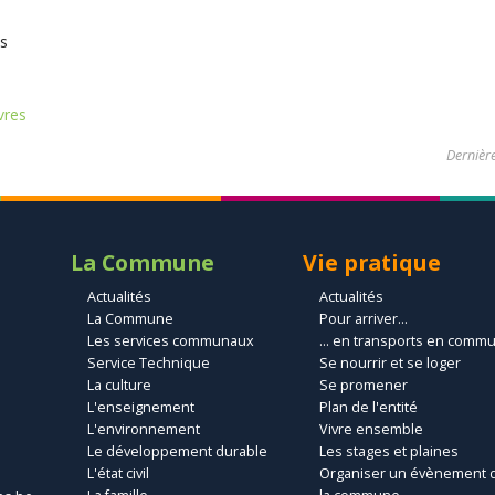
es
vres
Dernière
La Commune
Vie pratique
Actualités
Actualités
La Commune
Pour arriver...
Les services communaux
... en transports en comm
Service Technique
Se nourrir et se loger
La culture
Se promener
L'enseignement
Plan de l'entité
L'environnement
Vivre ensemble
Le développement durable
Les stages et plaines
L'état civil
Organiser un évènement 