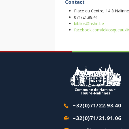
Contact
Place du Centre, 14 à Nalinn
071/21.88.41
biblios@hshn.be
facebook.com/lekiosqueauxli
Commune de Ham-sur-
Heure-Nalinnes
+32(0)71/22.93.40
+32(0)71/21.91.06