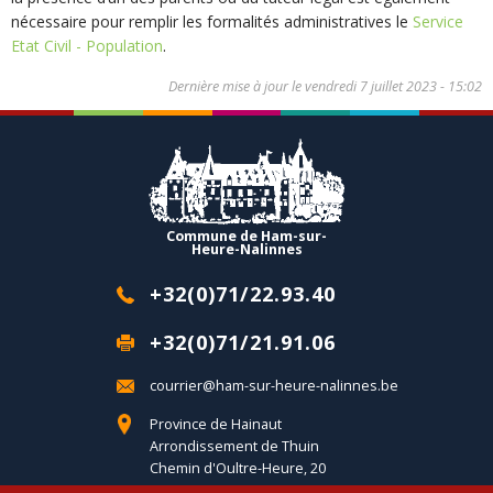
nécessaire pour remplir les formalités administratives le
Service
Etat Civil - Population
.
Dernière mise à jour le
vendredi 7 juillet 2023 - 15:02
Commune de Ham-sur-
Heure-Nalinnes
+32(0)71/22.93.40
+32(0)71/21.91.06
courrier@ham-sur-heure-nalinnes.be
Province de Hainaut
Arrondissement de Thuin
Chemin d'Oultre-Heure, 20
B-6120 Ham-sur-Heure