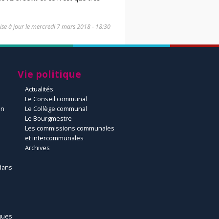
se à jour le
mercredi 7 mars 2018 - 18:30
Vie politique
Actualités
Le Conseil communal
un
Le Collège communal
Le Bourgmestre
Les commissions communales
et intercommunales
Archives
dans
ques