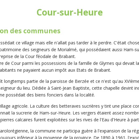
Cour-sur-Heure
usion des communes
dait ce village mais elle n'allait pas tarder à le perdre. C'était chose
patrimoine des seigneurs de Morialmé, qui possédaient aussi Ham-sur
 reprise de la Cour féodale de Brabant.
rre de Cour parmi les possessions de la famille de Glyrnes qui devait l
 habitants ne payaient aucun impôt aux Etats de Brabant.
e fit longtemps partie de la paroisse de Berzée et ce n'est qu'au XVIème
s, seigneur du lieu. Dédiée à Saint-Jean Baptiste, cette chapelle devin
e possédait des biens fonciers dans la localité.
llage agricole. La culture des betteraves sucrières y tint une place c
onnait la sucrerie de Ham-sur-Heure. Les vergers étaient assez nombr
 pierres calcaires furent exploitées sur les rives de l'Eau d'Heure à part
arolorégienne, la commune ne participa guère à l'expansion de la rég
 toujours inférieur à la moyenne de la province. De 1890 à 1961, l'exode