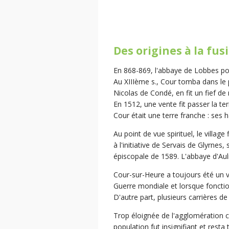
Des origines à la f
En 868-869, l'abbaye de Lobbes possé
Au XIIIème s., Cour tomba dans le 
Nicolas de Condé, en fit un fief de
En 1512, une vente fit passer la te
Cour était une terre franche : ses
Au point de vue spirituel, le villag
à l'initiative de Servais de Glyrne
épiscopale de 1589. L'abbaye d'Auln
Cour-sur-Heure a toujours été un vi
Guerre mondiale et lorsque foncti
D'autre part, plusieurs carrières de
Trop éloignée de l'agglomération c
population fut insignifiant et resta