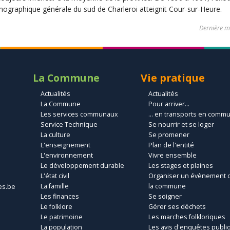
graphique générale du sud de Charleroi atteignit Cour-sur-Heure.
Dernière mi
La Commune
Vie pratique
Actualités
Actualités
La Commune
Pour arriver...
Les services communaux
... en transports en comm
Service Technique
Se nourrir et se loger
La culture
Se promener
L'enseignement
Plan de l'entité
L'environnement
Vivre ensemble
Le développement durable
Les stages et plaines
L'état civil
Organiser un évènement 
La famille
la commune
es.be
Les finances
Se soigner
Le folklore
Gérer ses déchets
Le patrimoine
Les marches folkloriques
La population
Les avis d'enquêtes publi